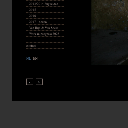
2013/2014 Fugacidad
2015
2016
2017 - heden
Van Rijn & Van Soest
Work in progress 2023
contact
NL
|
EN
<
>