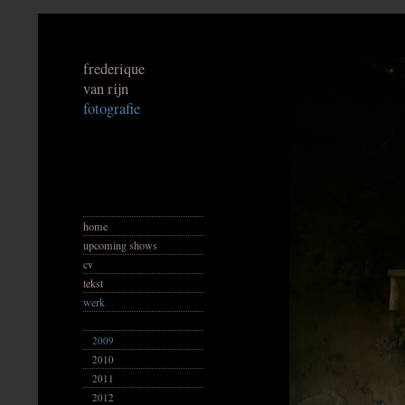
frederique
van rijn
fotografie
home
upcoming shows
cv
tekst
werk
2009
2010
2011
2012