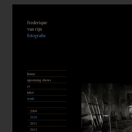
frederique
van rijn
fotografie
home
upcoming shows
cv
tekst
werk
2009
2010
2011
2012