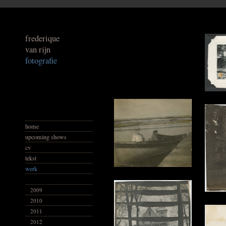
frederique
van rijn
fotografie
home
upcoming shows
cv
tekst
werk
2009
2010
2011
2012